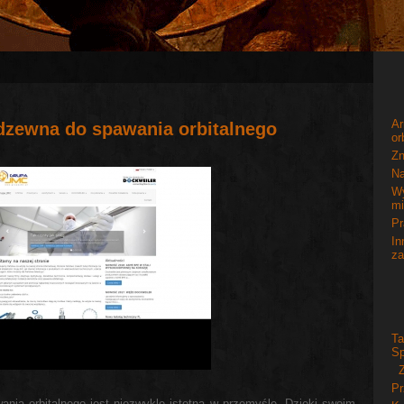
A
rdzewna do spawania orbitalnego
or
Zn
Na
W
mi
Pr
In
za
T
Sp
Z
Pr
ania orbitalnego jest niezwykle istotna w przemyśle. Dzięki swoim