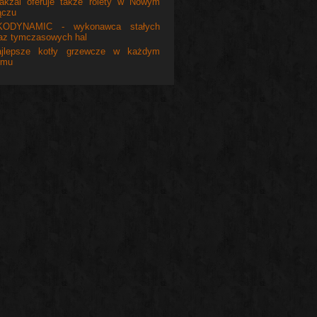
akżal oferuje także rolety w Nowym
ączu
KODYNAMIC - wykonawca stałych
az tymczasowych hal
ajlepsze kotły grzewcze w każdym
omu