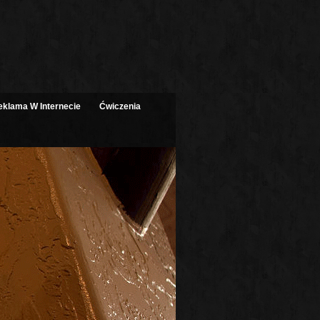
eklama W Internecie
Ćwiczenia