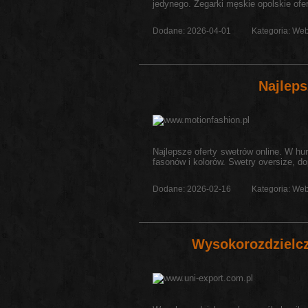
jedynego. Zegarki męskie opolskie oferu
Dodane: 2026-04-01
Kategoria: Web
Najlep
Najlepsze oferty swetrów online. W h
fasonów i kolorów. Swetry oversize, d
Dodane: 2026-02-16
Kategoria: Web
Wysokorozdziel