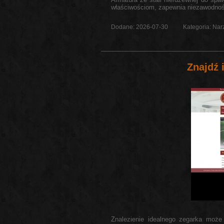
właściwościom, zapewnia niezawodność 
Dodane: 2026-07-30
Kategoria: Nar
Znajdź
Znalezienie idealnego zegarka może