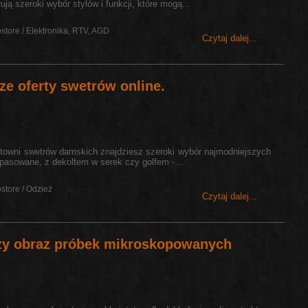
ją szeroki wybór stylów i funkcji, które mogą...
store / Elektronika, RTV, AGD
Czytaj dalej...
sze oferty swetrów online.
urtowni swetrów damskich znajdziesz szeroki wybór najmodniejszych
opasowane, z dekoltem w serek czy golfem -...
store / Odzież
Czytaj dalej...
czy obraz próbek mikroskopowanych