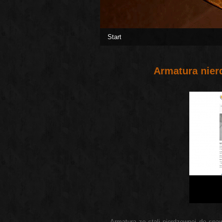
Start
Armatura nie
Armatura ze stali nierdzewnej do spaw