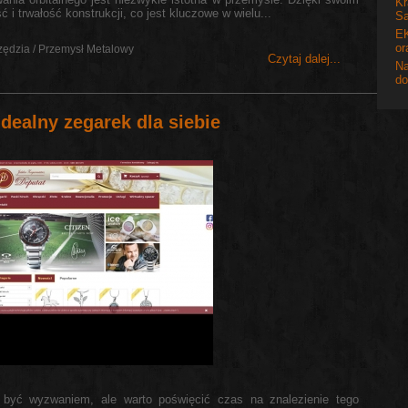
Kr
i trwałość konstrukcji, co jest kluczowe w wielu...
S
E
or
zędzia / Przemysł Metalowy
Czytaj dalej...
N
d
 idealny zegarek dla siebie
 być wyzwaniem, ale warto poświęcić czas na znalezienie tego