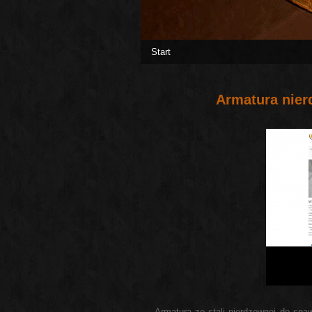
Start
Armatura nie
Armatura ze stali nierdzewnej do spaw