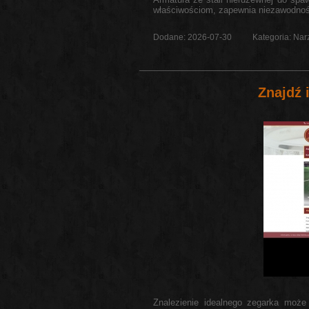
właściwościom, zapewnia niezawodność 
Dodane: 2026-07-30
Kategoria: Nar
Znajdź
Znalezienie idealnego zegarka może