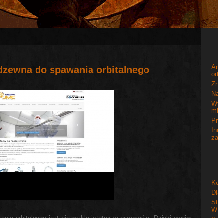
A
rdzewna do spawania orbitalnego
or
Zn
Na
W
mi
Pr
In
za
Ko
Dl
St
W
ania orbitalnego jest niezwykle istotna w przemyśle. Dzięki swoim