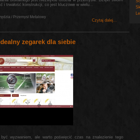
So
i trwałość konstrukcji, co jest kluczowe w wielu...
Sk
Le
zędzia / Przemysł Metalowy
Czytaj dalej...
 idealny zegarek dla siebie
 być wyzwaniem, ale warto poświęcić czas na znalezienie tego