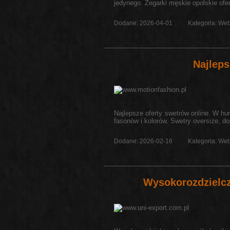
jedynego. Zegarki męskie opolskie oferu
Dodane: 2026-04-01
Kategoria: Web
Najlep
Najlepsze oferty swetrów online. W h
fasonów i kolorów. Swetry oversize, d
Dodane: 2026-02-16
Kategoria: Web
Wysokorozdziel