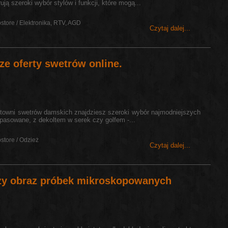
ją szeroki wybór stylów i funkcji, które mogą...
store / Elektronika, RTV, AGD
Czytaj dalej...
sze oferty swetrów online.
urtowni swetrów damskich znajdziesz szeroki wybór najmodniejszych
opasowane, z dekoltem w serek czy golfem -...
store / Odzież
Czytaj dalej...
czy obraz próbek mikroskopowanych