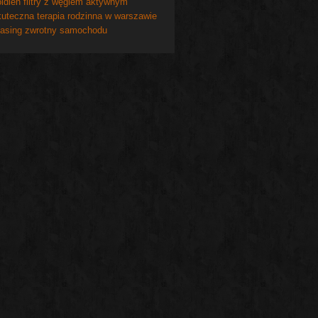
ldien filtry z węglem aktywnym
uteczna terapia rodzinna w warszawie
asing zwrotny samochodu