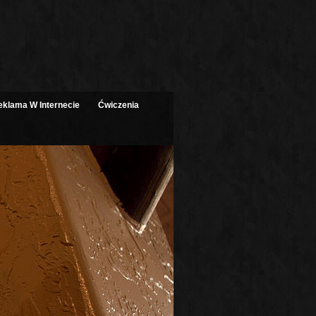
eklama W Internecie
Ćwiczenia