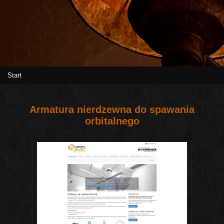
Start
Armatura nierdzewna do spawania
orbitalnego