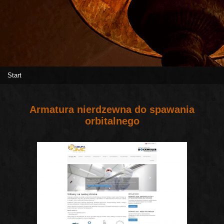
Start
Armatura nierdzewna do spawania
orbitalnego