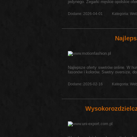
jedynego. Zegarki męskie opolskie oferu
Dodane: 2026-04-01
Kategoria: Web
Najlep
Najlepsze oferty swetrów online. W h
fasonów i kolorów. Swetry oversize, d
Dodane: 2026-02-16
Kategoria: Web
Wysokorozdziel