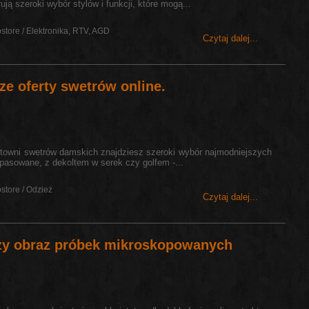
ją szeroki wybór stylów i funkcji, które mogą...
store / Elektronika, RTV, AGD
Czytaj dalej...
sze oferty swetrów online.
urtowni swetrów damskich znajdziesz szeroki wybór najmodniejszych
opasowane, z dekoltem w serek czy golfem -...
store / Odzież
Czytaj dalej...
czy obraz próbek mikroskopowanych