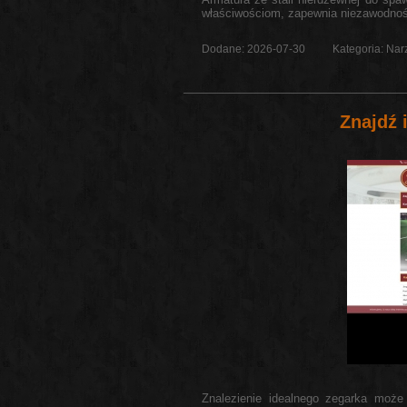
właściwościom, zapewnia niezawodność 
Dodane: 2026-07-30
Kategoria: Nar
Znajdź
Znalezienie idealnego zegarka może