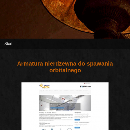
Start
Armatura nierdzewna do spawania
orbitalnego